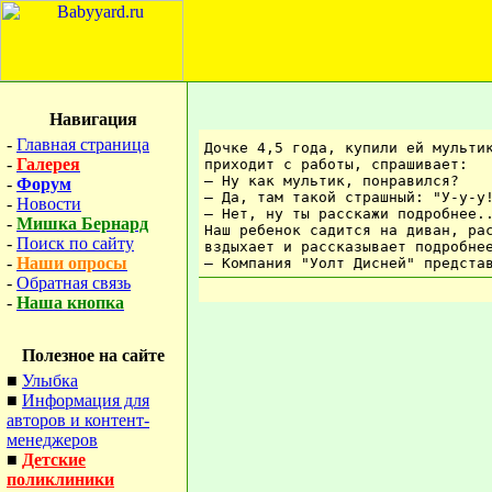
Навигация
-
Главная страница
Дочке 4,5 года, купили ей мульти
-
Галерея
приходит с работы, спрашивает: 
– Ну как мультик, понравился? 
-
Форум
– Да, там такой страшный: "У-у-у
-
Новости
– Нет, ну ты расскажи подробнее.
-
Мишка Бернард
Наш ребенок садится на диван, ра
-
Поиск по сайту
вздыхает и рассказывает подробне
-
Наши опросы
– Компания "Уолт Дисней" предста
-
Обратная связь
-
Наша кнопка
Полезное на сайте
■
Улыбка
■
Информация для
авторов и контент-
менеджеров
■
Детские
поликлиники