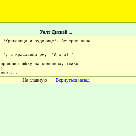
Уолт Дисней ...
к "Красавица и чудовище". Вечером жена
! ", а красавица ему: "А-а-а! "
..
справляет юбку на коленках, тяжко
е: 
вляет...
На главную
Вернуться назад