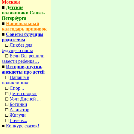
Москвы
■
Детские
поликиники Санкт-
Петербурга
■
Национальный
календарь прививок
■
Советы будущим
родителям
□
Ликбез для
будущего папы
□
Если Вы решили
завести ребенка…
■
Истории, шутки,
анекдоты про детей
□
Папаша в
поликлинике
□
Спор...
□
Дети говорят
□
Уолт Дисней ...
□
Ботинки
□
Алигатор
□
Жигули
□
Love is...
■
Конкурс сказок!