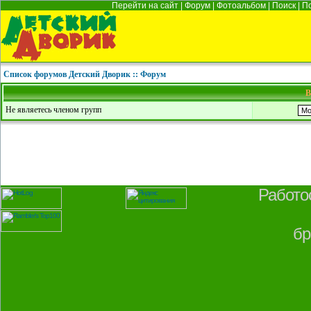
Перейти на сайт
|
Форум
|
Фотоальбом
|
Поиск
|
П
Список форумов Детский Дворик :: Форум
В
Не являетесь членом групп
Работо
бр