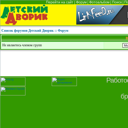
Перейти на сайт
|
Форум
|
Фотоальбом
|
Поиск
|
П
Список форумов Детский Дворик :: Форум
В
Не являетесь членом групп
Работо
бр