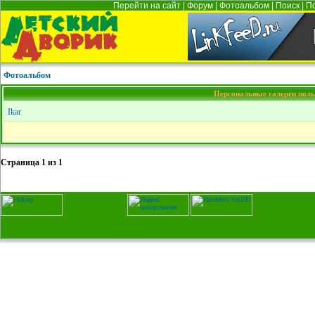
Перейти на сайт
|
Форум
|
Фотоальбом
|
Поиск
|
П
Фотоальбом
Персональные галереи поль
Ikar
Страница
1
из
1