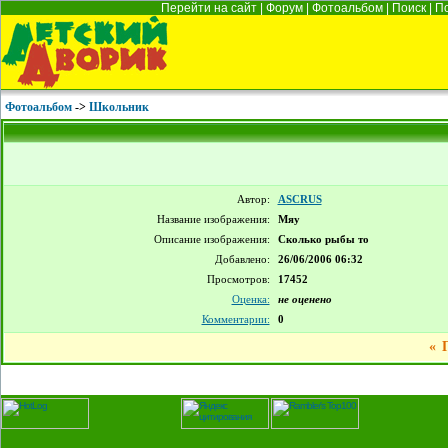
Перейти на сайт
|
Форум
|
Фотоальбом
|
Поиск
|
П
Фотоальбом
->
Школьник
Автор:
ASCRUS
Название изображения:
Мяу
Описание изображения:
Сколько рыбы то
Добавлено:
26/06/2006 06:32
Просмотров:
17452
Оценка:
не оценено
Комментарии:
0
«