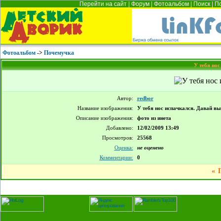
Перейти на сайт
|
Форум
|
Фотоальбом
|
Поиск
|
П
Фотоальбом
->
Почемучка
У тебя нос
Автор:
redbor
Название изображения:
У тебя нос испачкался. Давай выт
Описание изображения:
фото из инета
Добавлено:
12/02/2009 13:49
Просмотров:
25568
Оценка:
не оценено
Комментарии:
0
«