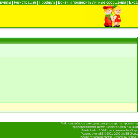
Группы
|
Регистрация
|
Профиль
|
Войти и проверить личные сообщения
|
Вход
Работоспособность всех сервисов портала протестирована на
броузерах Microsoft Internet Explorer 6, Opera 7.11 RU и
Mozilla FireFox 1.5 RU с включенным JavaScript.
Powered by
phpBB
© 2001, 2005 phpBB Group.
Русская поддержка phpBB
. Template by
Zergis.ru
.