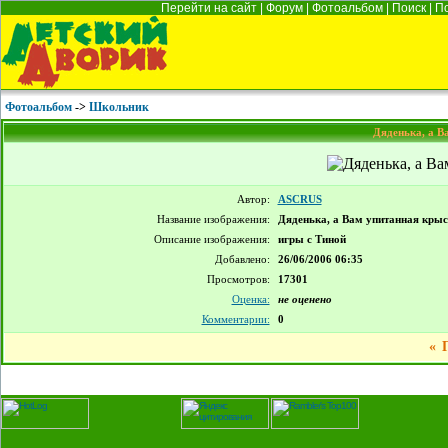
Перейти на сайт
|
Форум
|
Фотоальбом
|
Поиск
|
П
Фотоальбом
->
Школьник
Дяденька, а В
Автор:
ASCRUS
Название изображения:
Дяденька, а Вам упитанная крыс
Описание изображения:
игры с Тиной
Добавлено:
26/06/2006 06:35
Просмотров:
17301
Оценка:
не оценено
Комментарии:
0
«