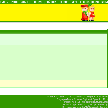
Группы
|
Регистрация
|
Профиль
|
Войти и проверить личные сообщения
|
Вход
Работоспособность всех сервисов портала протестирована на
броузерах Microsoft Internet Explorer 6, Opera 7.11 RU и
Mozilla FireFox 1.5 RU с включенным JavaScript.
Powered by
phpBB
© 2001, 2005 phpBB Group.
Русская поддержка phpBB
. Template by
Zergis.ru
.