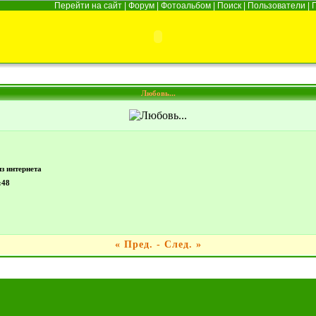
Перейти на сайт
|
Форум
|
Фотоальбом
|
Поиск
|
Пользователи
|
Любовь...
з интернета
:48
«
Пред.
-
След.
»