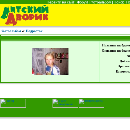
Перейти на сайт
|
Форум
|
Фотоальбом
|
Поиск
|
П
Фотоальбом
->
Подросток
Название изображ
Описание изображ
А
Добав
Просмот
Коммента