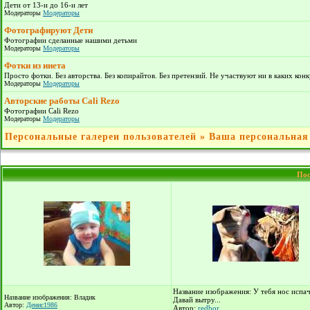
Дети от 13-и до 16-и лет
Модераторы
Модераторы
Фотографируют Дети
Фотографии сделанные нашими детьми
Модераторы
Модераторы
Фотки из инета
Просто фотки. Без авторства. Без копирайтов. Без претензий. Не участвуют ни в каких кон
Модераторы
Модераторы
Авторские работы Cali Rezo
Фотографии Cali Rezo
Модераторы
Модераторы
Персональные галереи пользователей
»
Ваша персональная
Пос
Название изображения: У тебя нос испач
Название изображения: Владик
Давай вытру...
Автор:
Денис1986
Автор:
redbor